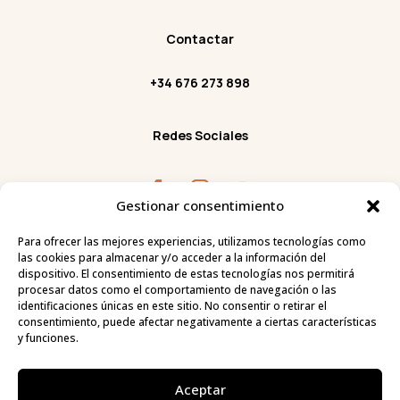
Contactar
+34 676 273 898
Redes Sociales
Gestionar consentimiento
Facebook
Instagram
Youtube
Para ofrecer las mejores experiencias, utilizamos tecnologías como
C/ Tauro 18, 03581 Albir,

las cookies para almacenar y/o acceder a la información del
Alicante.
dispositivo. El consentimiento de estas tecnologías nos permitirá
procesar datos como el comportamiento de navegación o las
identificaciones únicas en este sitio. No consentir o retirar el
consentimiento, puede afectar negativamente a ciertas características
y funciones.
PROGRAMA KIT DIGITAL COFINANCIADO POR LOS
FONDOS NEXT GENERATION (EU) DEL MECANISMO DE
RECUPERACIÓN Y RESILENCIA
Aceptar