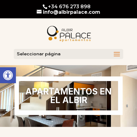
Skip
+34 676 273 898
To
info@albirpalace.com
Content
Seleccionar página
Abrir barra de herramientas
APARTAMENTOS EN
EL ALBIR