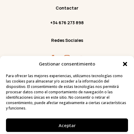
Contactar
+34 676 273 898
Redes Sociales
Gestionar consentimiento
Facebook
Instagram
Youtube
Para ofrecer las mejores experiencias, utilizamos tecnologías como
C/ Tauro 18, 03581 Albir,

las cookies para almacenar y/o acceder a la información del
Alicante.
dispositivo. El consentimiento de estas tecnologías nos permitirá
procesar datos como el comportamiento de navegación o las
identificaciones únicas en este sitio. No consentir o retirar el
consentimiento, puede afectar negativamente a ciertas características
y funciones.
PROGRAMA KIT DIGITAL COFINANCIADO POR LOS
FONDOS NEXT GENERATION (EU) DEL MECANISMO DE
RECUPERACIÓN Y RESILENCIA
Aceptar