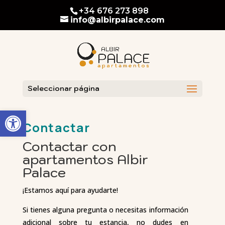
Skip
+34 676 273 898
To
info@albirpalace.com
Content
Seleccionar página
Abrir barra de herramientas
Contactar
Contactar con
apartamentos Albir
Palace
¡Estamos aquí para ayudarte!
Si tienes alguna pregunta o necesitas información
adicional sobre tu estancia, no dudes en