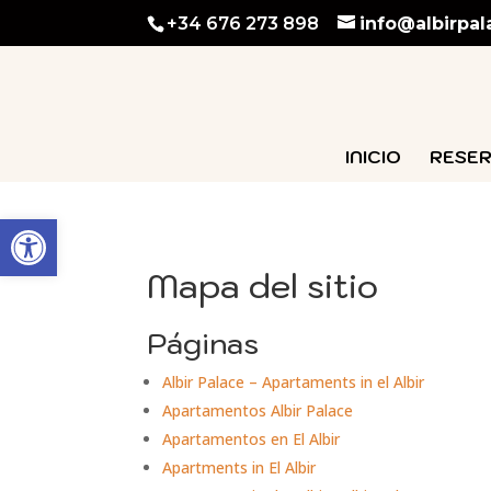
Skip
+34 676 273 898
info@albirpa
To
Content
INICIO
RESER
Abrir barra de herramientas
Mapa del sitio
Páginas
Albir Palace – Apartaments in el Albir
Apartamentos Albir Palace
Apartamentos en El Albir
Apartments in El Albir